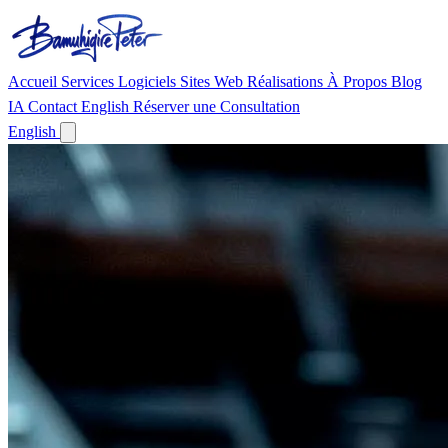
Accueil
Services
Logiciels
Sites Web
Réalisations
À Propos
Blog
IA
Contact
English
Réserver une Consultation
English