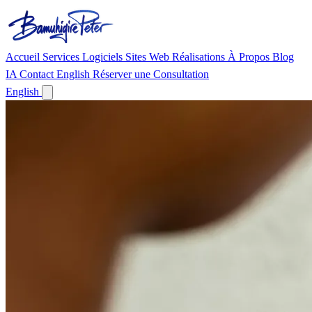
Accueil
Services
Logiciels
Sites Web
Réalisations
À Propos
Blog
IA
Contact
English
Réserver une Consultation
English